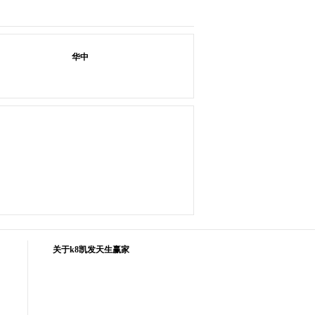
华中
关于k8凯发天生赢家