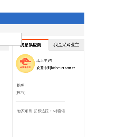
我是采购业主
我是供应商
hi,
上午好!
欢迎来到bidcenter.com.cn
[提醒]
[技巧]
独家项目
招标追踪
中标喜讯